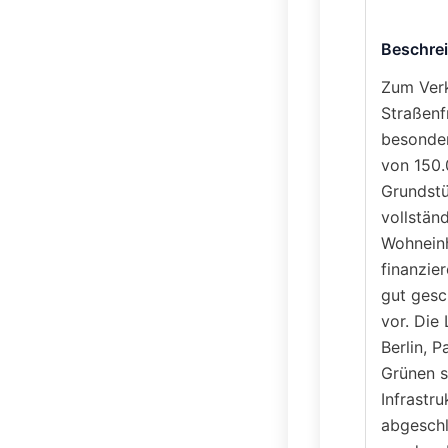
Beschre
Zum Verk
Straßenf
besonder
von 150.
Grundstü
vollstän
Wohneinh
finanzie
gut gesc
vor. Die
Berlin, 
Grünen s
Infrastr
abgeschl