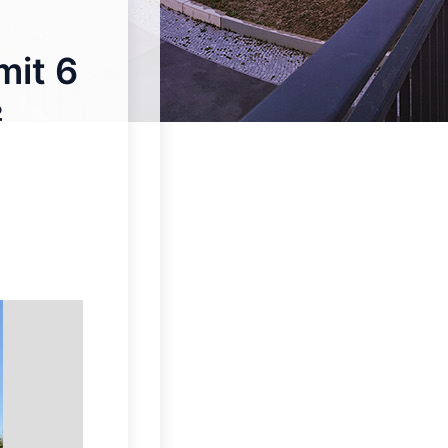
it 6
²