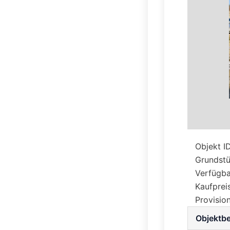
Objekt ID
Grundstü
Verfügba
Kaufpreis
Provision
Objekt­b