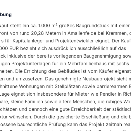
ibung
auf steht ein ca. 1.000 m² großes Baugrundstück mit einer
ront von rund 20,28 Metern in Amalienfelde bei Kremmen, 
s für Kapitalanleger und Projektentwickler eignet. Der Kauf
000 EUR bezieht sich ausdrücklich ausschließlich auf das
ck inklusive der bereits vorliegenden Baugenehmigung sow
digen Projektunterlagen für ein Mehrfamilienhaus mit sechs
eiten. Die Errichtung des Gebäudes ist vom Käufer eigens
ren und umzusetzen. Das genehmigte Neubauprojekt sieht 
hnittene Wohnungen mit Stellplätzen sowie barrierearmen 
 Lage eignet sich insbesondere für Mieter wie Pendler in Ri
Paare, kleine Familien sowie ältere Menschen, die ruhiges W
chätzen und dennoch eine gute Erreichbarkeit der städtisc
uktur wünschen. Durch die gesicherte Erschließung und die b
ossene baurechtliche Prüfung kann das Projekt zeitnah real