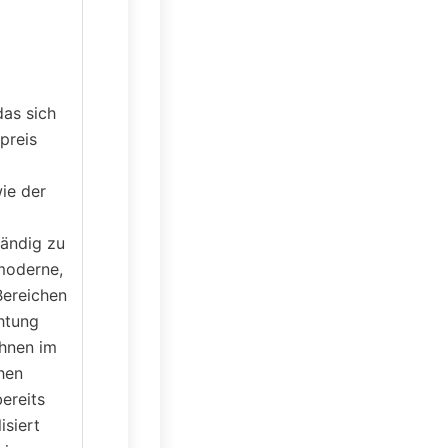
das sich
preis
ie der
tändig zu
moderne,
Bereichen
chtung
ohnen im
hen
ereits
isiert