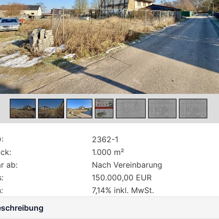
:
2362-1
ck:
1.000 m²
r ab:
Nach Vereinbarung
:
150.000,00 EUR
:
7,14% inkl. MwSt.
eschreibung