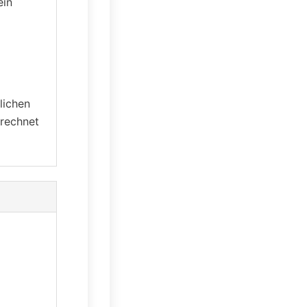
ein
lichen
rrechnet