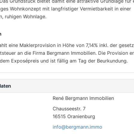
Das Grundstück bietet damit eine attraktive Grundlage für 
iges Wohnkonzept mit langfristiger Vermietbarkeit in einer
n, ruhigen Wohnlage.
n
ahlt eine Maklerprovision in Höhe von 7,14% inkl. der gesetz
steuer an die Firma Bergmann Immobilien. Die Provision e
 dem Exposépreis und ist fällig am Tag der Beurkundung.
daten
René Bergmann Immobilien
Chausseestr. 7
16515
Oranienburg
info@bergmann.immo