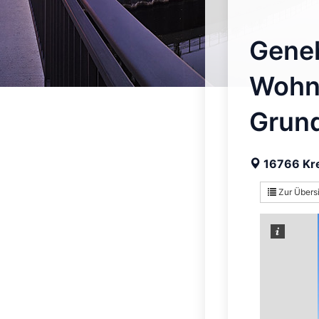
Geneh
Wohne
Grun
16766 Kr
Zur Übers