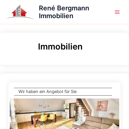
Zum
René Bergmann
Inhalt
Immobilien
Main
springen
Men
Immobilien
Wir haben ein Angebot für Sie